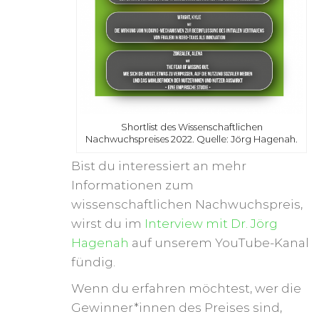
Shortlist des Wissenschaftlichen
Nachwuchspreises 2022. Quelle: Jörg Hagenah.
Bist du interessiert an mehr
Informationen zum
wissenschaftlichen Nachwuchspreis,
wirst du im
Interview mit Dr. Jörg
Hagenah
auf unserem YouTube-Kanal
fündig.
Wenn du erfahren möchtest, wer die
Gewinner*innen des Preises sind,