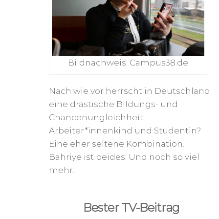
Bildnachweis: Campus38.de
Nach wie vor herrscht in Deutschland
eine drastische Bildungs- und
Chancenungleichheit.
Arbeiter*innenkind und Studentin?
Eine eher seltene Kombination.
Bahriye ist beides. Und noch so viel
mehr.
Bester TV-Beitrag