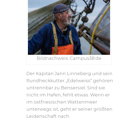
Bildnachweis: Campus38.de
Der Kapitän Jann Linneberg und sein
Rundheckkutter „Edelweiss“ gehören
untrennbar zu Bensersiel. Sind sie
nicht im Hafen, fehlt etwas. Wenn er
im ostfriesischen Wattenmeer
unterwegs ist, geht er seiner größten
Leidenschaft nach.