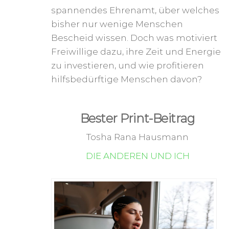
spannendes Ehrenamt, über welches
bisher nur wenige Menschen
Bescheid wissen. Doch was motiviert
Freiwillige dazu, ihre Zeit und Energie
zu investieren, und wie profitieren
hilfsbedürftige Menschen davon?
Bester Print-Beitrag
Tosha Rana Hausmann
DIE ANDEREN UND ICH