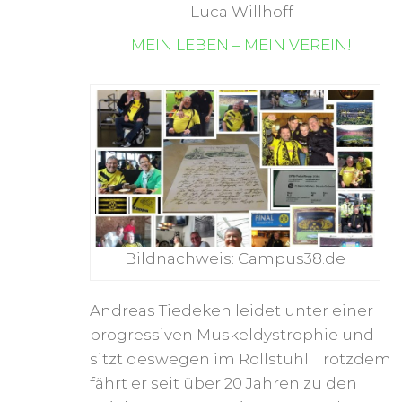
Luca Willhoff
MEIN LEBEN – MEIN VEREIN!
Bildnachweis: Campus38.de
Andreas Tiedeken leidet unter einer
progressiven Muskeldystrophie und
sitzt deswegen im Rollstuhl. Trotzdem
fährt er seit über 20 Jahren zu den