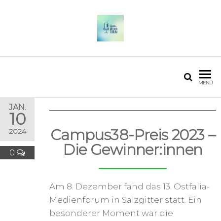
OSTFALIA MEDIENFORUM
2025
MENÜ
JAN.
10
Campus38-Preis 2023 –
2024
Die Gewinner:innen
0
Am 8. Dezember fand das 13. Ostfalia-
Medienforum in Salzgitter statt. Ein
besonderer Moment war die