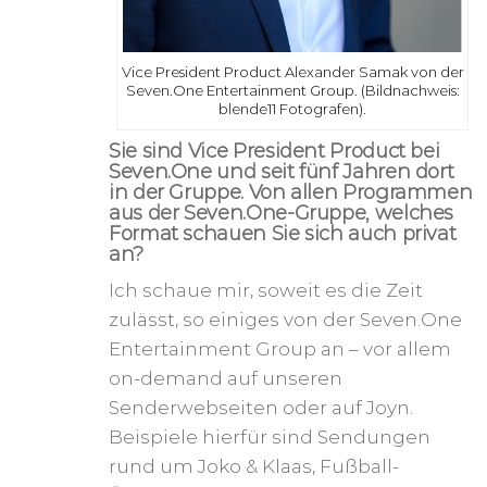
Vice President Product Alexander Samak von der
Seven.One Entertainment Group. (Bildnachweis:
blende11 Fotografen).
Sie sind Vice President Product bei
Seven.One und seit fünf Jahren dort
in der Gruppe. Von allen Programmen
aus der Seven.One-Gruppe, welches
Format schauen Sie sich auch privat
an?
Ich schaue mir, soweit es die Zeit
zulässt, so einiges von der Seven.One
Entertainment Group an – vor allem
on-demand auf unseren
Senderwebseiten oder auf Joyn.
Beispiele hierfür sind Sendungen
rund um Joko & Klaas, Fußball-