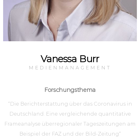
Vanessa Burr
MEDIENMANAGEMENT
Forschungsthema
“
Die Berichterstattung über das Coronavirus in
Deutschland. Eine vergleichende quantitative
Frameanalyse überregionaler Tageszeitungen am
Beispiel der FAZ und
der Bild-Zeitung
“