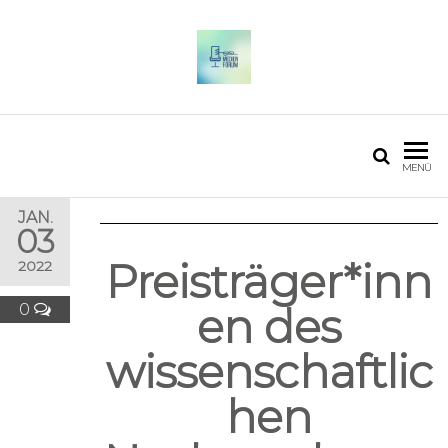
OSTFALIA MEDIENFORUM
2025
MENÜ
JAN.
03
Preisträger*inn
2022
0
en des
wissenschaftlic
hen