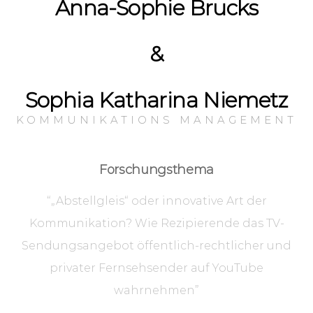
Anna-Sophie Brucks
&
Sophia Katharina Niemetz
KOMMUNIKATIONS MANAGEMENT
Forschungsthema
“„Abstellgleis“ oder innovative Art der
Kommunikation? Wie Rezipierende das TV-
Sendungsangebot öffentlich-rechtlicher und
privater Fernsehsender auf YouTube
wahrnehmen”