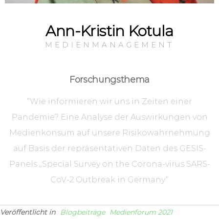
Ann-Kristin Kotula
MEDIENMANAGEMENT
Forschungsthema
“Wie informieren wir uns in Zeiten einer
Pandemie? Eine Analyse der Auswirkungen von
Medienkonsum auf unsere Risikowahrnehmung
auf Basis der repräsentativen Daten des GESIS-
Panels „Special Survey on the Corona-virus SARS-
CoV-2 Outbreak in Germany
“
Veröffentlicht in
Blogbeiträge
Medienforum 2021