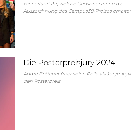
Hier erfahrt ihr, welche Gewinner:innen die
Auszeichnung des Campus38-Preises erhalte
Die Posterpreisjury 2024
André Böttcher über seine Rolle als Jurymitgli
den Posterpreis