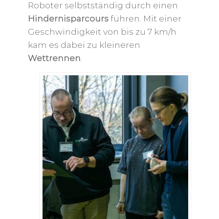
Roboter selbstständig durch einen
Hindernisparcours
führen. Mit einer
Geschwindigkeit von bis zu 7 km/h
kam es dabei zu kleineren
Wettrennen
.