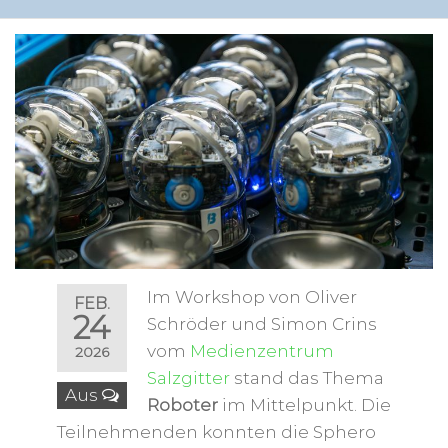
Im Workshop von Oliver
FEB.
24
Schröder und Simon Crins
vom
Medienzentrum
2026
Salzgitter
stand das Thema
Aus
Roboter
im Mittelpunkt. Die
Teilnehmenden konnten die Sphero