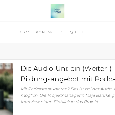
 2025
BLOG
KONTAKT
NETIQUETTE
Die Audio-Uni: ein (Weiter-)
Bildungsangebot mit Podca
Mit Podcasts studieren? Das ist bei der Audio-
möglich. Die Projektmanagerin Maja Bahrke g
Interview einen Einblick in das Projekt.