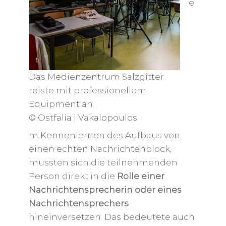
e
Das Medienzentrum Salzgitter
reiste mit professionellem
Equipment an.
© Ostfalia | Vakalopoulos
m Kennenlernen des Aufbaus von
einen echten Nachrichtenblock,
mussten sich die teilnehmenden
Person direkt in die
Rolle einer
Nachrichtensprecherin oder eines
Nachrichtensprechers
hineinversetzen. Das bedeutete auch