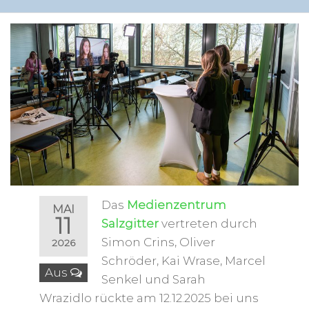
Das
Medienzentrum
MAI
11
Salzgitter
vertreten durch
Simon Crins, Oliver
2026
Schröder, Kai Wrase, Marcel
Aus
Senkel und Sarah
Wrazidlo rückte am 12.12.2025 bei uns