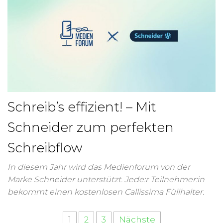
Schreib’s effizient! – Mit
Schneider zum perfekten
Schreibflow
In diesem Jahr wird das Medienforum von der
Marke Schneider unterstützt. Jede:r Teilnehmer:in
bekommt einen kostenlosen Callissima Füllhalter.
1
2
3
Nächste