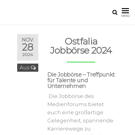
MENÜ
Ostfalia
NOV.
28
Jobbörse 2024
2024
Aus
Die Jobbörse – Treffpunkt
für Talente und
Unternehmen
Die Jobbörse des
Medienforums bietet
euch eine großartige
Gelegenheit, spannende
Karrierewege zu