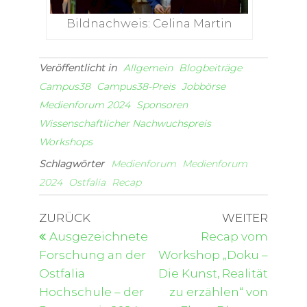
Bildnachweis: Celina Martin
Veröffentlicht in
Allgemein
Blogbeiträge
Campus38
Campus38-Preis
Jobbörse
Medienforum 2024
Sponsoren
Wissenschaftlicher Nachwuchspreis
Workshops
Schlagwörter
Medienforum
Medienforum
2024
Ostfalia
Recap
ZURÜCK
WEITER
Ausgezeichnete
Recap vom
Forschung an der
Workshop „Doku –
Ostfalia
Die Kunst, Realität
Hochschule – der
zu erzählen“ von