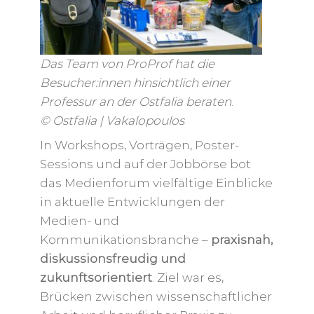
Das Team von ProProf hat die
Besucher:innen hinsichtlich einer
Professur an der Ostfalia beraten
.
© Ostfalia | Vakalopoulos
In Workshops, Vorträgen, Poster-
Sessions und auf der Jobbörse bot
das Medienforum vielfältige Einblicke
in aktuelle Entwicklungen der
Medien- und
Kommunikationsbranche –
praxisnah,
diskussionsfreudig und
zukunftsorientiert
. Ziel war es,
Brücken zwischen wissenschaftlicher