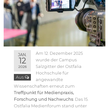
Am 12. Dezember 2025
JAN.
12
wurde der Campus
Salzgitter der Ostfalia
2026
Hochschule für
Aus
angewandte
Wissenschaften erneut zum
Treffpunkt für Medienpraxis,
Forschung und Nachwuchs
: Das 15.
Ostfalia Medienforum stand unter