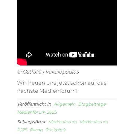
© Ostfalia | Vakalopoulos
Wir freuen uns jetzt schon auf das
nächste Medienforum!
Veröffentlicht in
Allgemein
Blogbeiträge
Medienforum 2025
Schlagwörter
Medienforum
Medienforum
2025
Recap
Rückblick