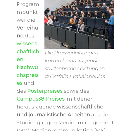
Program
mpunkt
war die
Verleihu
ng
des
wissens
chaftlich
Die Preisverleihungen
en
kürten herausragende
Nachwu
studentische Leistungen.
chspreis
© Ostfalia | Vakalopoulos
es
und
des
Posterpreises
sowie des
Campus38-Preises
, mit denen
herausragende
wissenschaftliche
und journalistische Arbeiten
aus den
Studiengängen Medienmanagement
(MM), Medienkommunikation (MK)