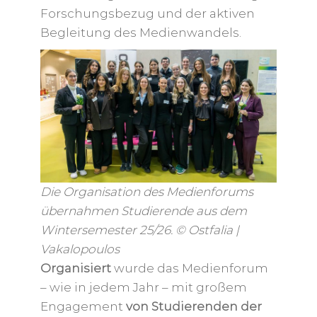
Forschungsbezug und der aktiven
Begleitung des Medienwandels.
Die Organisation des Medienforums
übernahmen Studierende aus dem
Wintersemester 25/26.
© Ostfalia |
Vakalopoulos
Organisiert
wurde das Medienforum
– wie in jedem Jahr – mit großem
Engagement
von Studierenden der