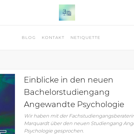
 2025
BLOG
KONTAKT
NETIQUETTE
Einblicke in den neuen
Bachelorstudiengang
Angewandte Psychologie
Wir haben mit der Fachstudiengangsberateri
Marquardt über den neuen Studiengang An
Psychologie gesprochen.