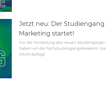
Jetzt neu: Der Studiengang
Marketing startet!
Für die Vorstellung des neuen Studiengangs 
haben wir die Fachstudiengangsberaterin Jo
Smith befragt.