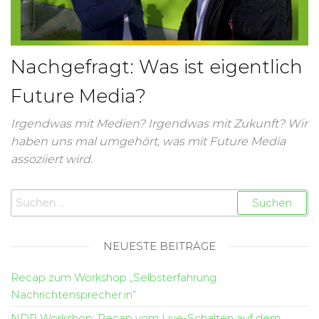
Nachgefragt: Was ist eigentlich
Future Media?
Irgendwas mit Medien? Irgendwas mit Zukunft? Wir
haben uns mal umgehört, was mit Future Media
assoziiert wird.
NEUESTE BEITRÄGE
Recap zum Workshop „Selbsterfahrung
Nachrichtensprecher:in“
NDR Workshop: Recap vom Live-Schalten auf dem