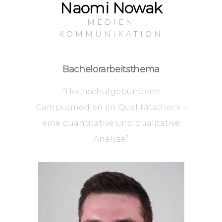
Naomi Nowak
MEDIEN
KOMMUNIKATION
Bachelorarbeitsthema
“Hochschulgebundene
Campusmedien im Qualitätscheck –
eine quantitative und qualitative
Analyse”