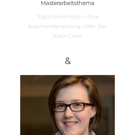
Masterarbeitsthema
“Egon Erwin Kisch – Eine
Auseinandersetzung. Oder: Der
„Kisch Code“
&