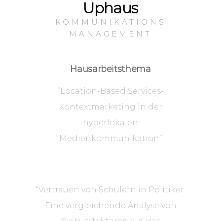
Uphaus
KOMMUNIKATIONS
MANAGEMENT
Hausarbeitsthema
“Location-Based Services-
Kontextmarketing in der
hyperlokalen
Medienkommunikation”
“Vertrauen von Schülern in Politiker.
Eine vergleichende Analyse von