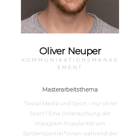
Oliver Neuper
KOMMUNIKATIONSMANAG
EMENT
Masterarbeitsthema
“Social Media und Sport – nur ohne
Sport? Eine Untersuchung der
Instagram-Popularität von
Spitzensportler*innen während der