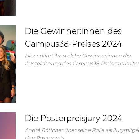
Die Gewinner:innen des
Campus38-Preises 2024
Hier erfahrt ihr, welche Gewinner:innen die
Auszeichnung des Campus38-Preises erhalte
Die Posterpreisjury 2024
André Böttcher über seine Rolle als Jurymitgli
den Posterpreis