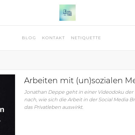
 2025
BLOG
KONTAKT
NETIQUETTE
Arbeiten mit (un)sozialen M
Jonathan Deppe geht in einer Videodoku der
nach, wie sich die Arbeit in der Social Media B
das Privatleben auswirkt.