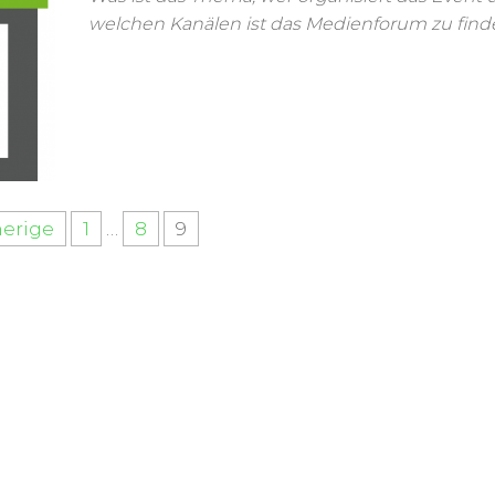
welchen Kanälen ist das Medienforum zu find
herige
1
…
8
9